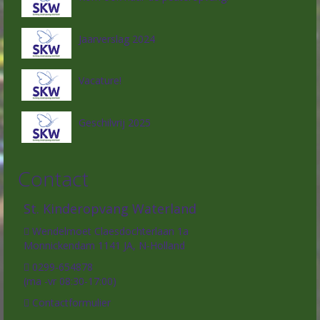
Jaarverslag 2024
Vacature!
Geschilvrij 2025
Contact
St. Kinderopvang Waterland
Wendelmoet Claesdochterlaan 1a
Monnickendam 1141 JA, N-Holland
0299-654878
(ma -vr 08:30-17:00)
Contactformulier