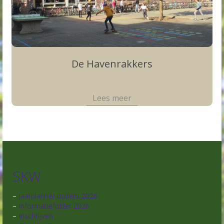
De Havenrakkers
SKW
–
Jaarplanner ouders 2026
–
Informatiefolder 2026
–
Inschrijven