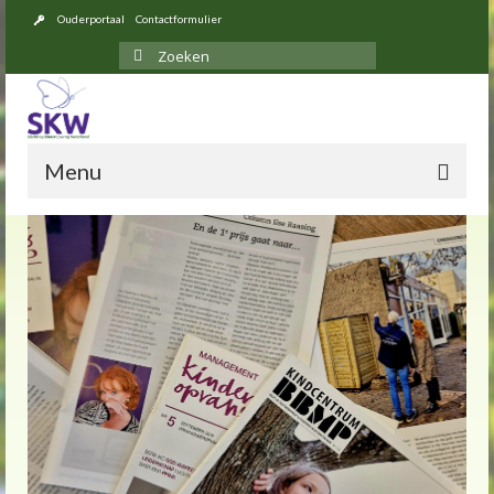
Ouderportaal
Contactformulier
Zoeken
naar:
Menu
Over ons
Opvang
Locaties
Tarieven 2026
Inschrijven