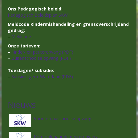
Ons Pedagogisch beleid:
Pedagogisch Beleidsplan SKW
Meldcode Kindermishandeling en grensoverschrijdend
gedrag:
–
Meldcode
Onze tarieven:
–
Kinder- en peuteropvang (PDF)
–
Buitenschoolse opvang (PDF)
Toeslagen/ subsidie:
–
Subsidie gem. Waterland (PDF)
Nieuws
Voor- en naschoolse opvang
Kom ook naar de peuteropvang!