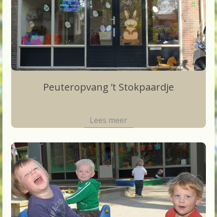
Peuteropvang ’t Stokpaardje