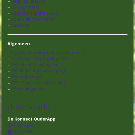
–
Blog Ilse Raasing
–
LRK-nummers
–
Inspectierapporten GGD
–
Rondleiding aanvragen
–
Vacatures
Algemeen
–
Tegemoetkoming vanuit de Gemeente
–
Interne klachtenregeling 2024_
–
Rekentool Belastingdienst
–
BOinK (belangenvereniging)
–
Kinderopvang.nl
–
GGD Zaanstreek Waterland
–
Herroepingsrecht
downloads
De Konnect OuderApp
Play Store
App Store