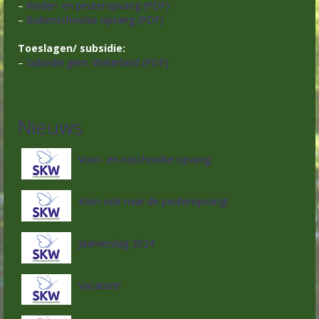
–
Kinder- en peuteropvang (PDF)
–
Buitenschoolse opvang (PDF)
Toeslagen/ subsidie:
–
Subsidie gem. Waterland (PDF)
Nieuws
Voor- en naschoolse opvang
Kom ook naar de peuteropvang!
Jaarverslag 2024
Vacature!