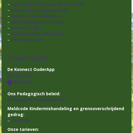
–
Tegemoetkoming vanuit de Gemeente
–
Interne klachtenregeling 2024_
–
Rekentool Belastingdienst
–
BOinK (belangenvereniging)
–
Kinderopvang.nl
–
GGD Zaanstreek Waterland
–
Herroepingsrecht
downloads
De Konnect OuderApp
Play Store
App Store
Ons Pedagogisch beleid:
Pedagogisch Beleidsplan SKW
Meldcode Kindermishandeling en grensoverschrijdend
gedrag:
–
Meldcode
Onze tarieven: