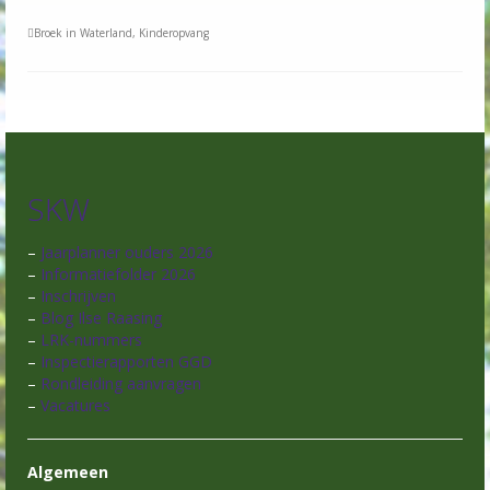
Broek in Waterland
,
Kinderopvang
SKW
–
Jaarplanner ouders 2026
–
Informatiefolder 2026
–
Inschrijven
–
Blog Ilse Raasing
–
LRK-nummers
–
Inspectierapporten GGD
–
Rondleiding aanvragen
–
Vacatures
Algemeen