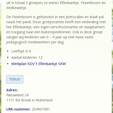
OC-SKW & agenda OC-vergadering dinsdag
uit in totaal 3 groepen, te weten Elfenbankje, Feeenboom en
30 juni 2026
Wolkewietje.
De Feeënboom is gehuisvest in een portocabin en staat pal
F.A.Q.
naast het pand. Deze groepsruimte heeft een verbinding met
het Elfenbankje, een eigen verschoonruimte en slaapkamers
Nieuws
en toegang naar een buitenspeelterrein. Ook in deze groep
vangen wij kinderen van 0 – 4 jaar op met twee vaste
pedagogisch medewerkers per dag.
Leeftijd: 0-4
Aantal kinderen: 12
Werkplan KDV ’t Elfenbankje SKW
TERUG
Adres:
Nieuwland 24
1151 BA Broek in Waterland
LRK-nummer:
204907081