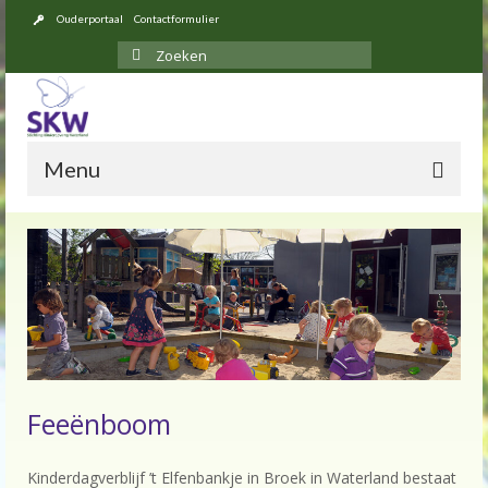
Ouderportaal
Contactformulier
Zoeken
naar:
Menu
Over ons
Opvang
Locaties
Tarieven 2026
Feeënboom
Inschrijven
Kinderdagverblijf ’t Elfenbankje in Broek in Waterland bestaat