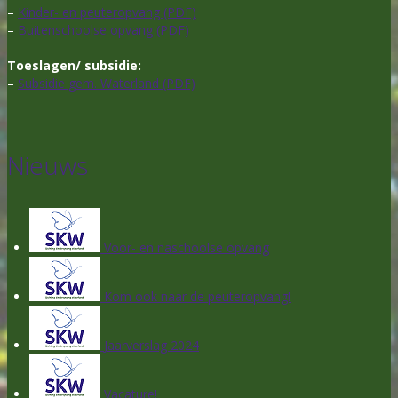
–
Kinder- en peuteropvang (PDF)
–
Buitenschoolse opvang (PDF)
Toeslagen/ subsidie:
–
Subsidie gem. Waterland (PDF)
Nieuws
Voor- en naschoolse opvang
Kom ook naar de peuteropvang!
Jaarverslag 2024
Vacature!