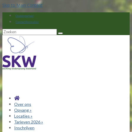
Skip to Main Content
Ouderportaal
Contactformulier
Zoeken
naar:
Over ons
Opvang
»
Locaties
»
Tarieven 2026
»
Inschrijven