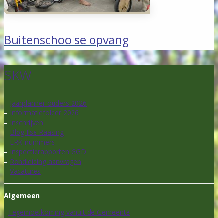
Buitenschoolse opvang
SKW
–
Jaarplanner ouders 2026
–
Informatiefolder 2026
–
Inschrijven
–
Blog Ilse Raasing
–
LRK-nummers
–
Inspectierapporten GGD
–
Rondleiding aanvragen
–
Vacatures
Algemeen
–
Tegemoetkoming vanuit de Gemeente