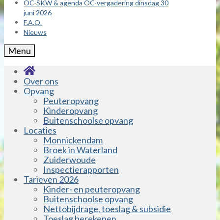
OC-SKW & agenda OC-vergadering dinsdag 30
juni 2026
F.A.Q.
Nieuws
Menu
Over ons
Opvang
Peuteropvang
Kinderopvang
Buitenschoolse opvang
Locaties
Monnickendam
Broek in Waterland
Zuiderwoude
Inspectierapporten
Tarieven 2026
Kinder- en peuteropvang
Buitenschoolse opvang
Nettobijdrage, toeslag & subsidie
Toeslag berekenen