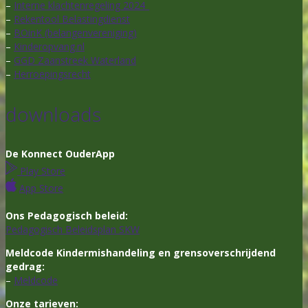
–
Interne klachtenregeling 2024_
–
Rekentool Belastingdienst
–
BOinK (belangenvereniging)
–
Kinderopvang.nl
–
GGD Zaanstreek Waterland
–
Herroepingsrecht
downloads
De Konnect OuderApp
Play Store
App Store
Ons Pedagogisch beleid:
Pedagogisch Beleidsplan SKW
Meldcode Kindermishandeling en grensoverschrijdend
gedrag:
–
Meldcode
Onze tarieven: