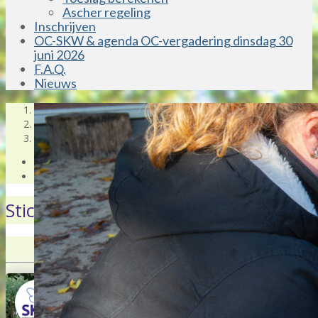
Ascher regeling
Inschrijven
OC-SKW & agenda OC-vergadering dinsdag 30
juni 2026
F.A.Q.
Nieuws
1
2
3
Previous
Next
Stichting Kinderopvang Waterland