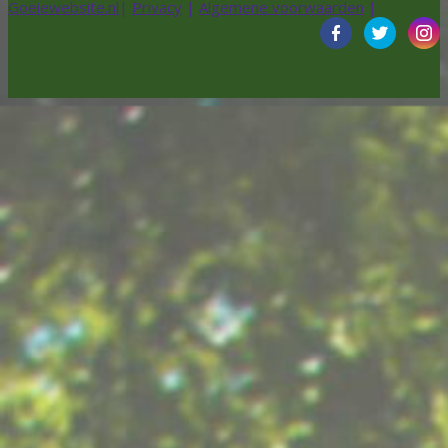
Goeiewebsite.nl
|
Privacy
|
Algemene voorwaarden
|