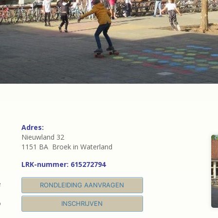
Adres:
Nieuwland 32
1151 BA Broek in Waterland
LRK-nummer: 615272794
e
RONDLEIDING AANVRAGEN
o
INSCHRIJVEN