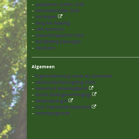
–
Jaarplanner ouders 2026
–
Informatiefolder 2026
–
Inschrijven
–
Blog Ilse Raasing
–
LRK-nummers
–
Inspectierapporten GGD
–
Rondleiding aanvragen
–
Vacatures
Algemeen
–
Tegemoetkoming vanuit de Gemeente
–
Interne klachtenregeling 2024_
–
Rekentool Belastingdienst
–
BOinK (belangenvereniging)
–
Kinderopvang.nl
–
GGD Zaanstreek Waterland
–
Herroepingsrecht