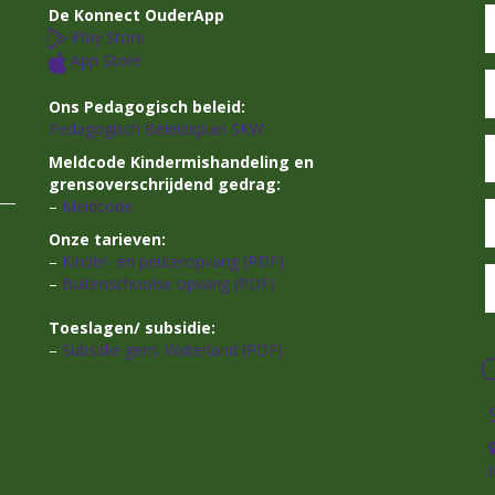
De Konnect OuderApp
Play Store
App Store
Ons Pedagogisch beleid:
Pedagogisch Beleidsplan SKW
Meldcode Kindermishandeling en
grensoverschrijdend gedrag:
–
Meldcode
Onze tarieven:
–
Kinder- en peuteropvang (PDF)
–
Buitenschoolse opvang (PDF)
Toeslagen/ subsidie:
–
Subsidie gem. Waterland (PDF)