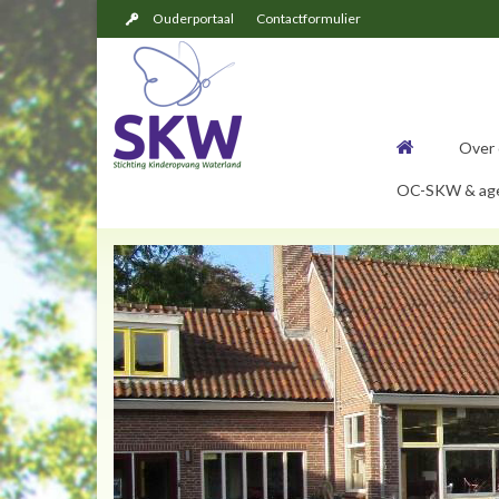
Ouderportaal
Contactformulier
Over
OC-SKW & agen