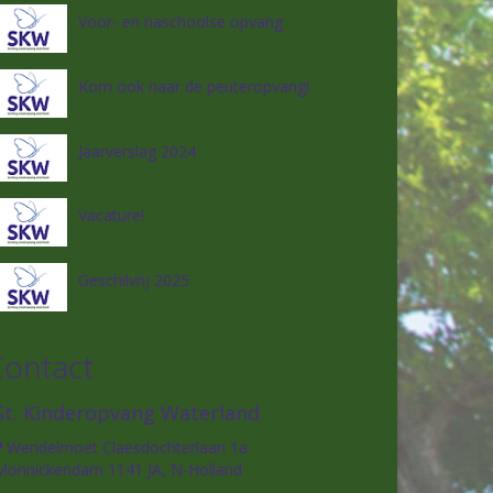
Voor- en naschoolse opvang
Kom ook naar de peuteropvang!
Jaarverslag 2024
Vacature!
Geschilvrij 2025
Contact
St. Kinderopvang Waterland
Wendelmoet Claesdochterlaan 1a
Monnickendam 1141 JA, N-Holland