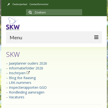
Ouderportaal
Contactformulier
Zoeken
naar:
Menu
SKW
Over ons
–
Jaarplanner ouders 2026
–
Informatiefolder 2026
Opvang
–
Inschrijven
–
Blog Ilse Raasing
Locaties
–
LRK-nummers
–
Inspectierapporten GGD
Tarieven 2026
–
Rondleiding aanvragen
–
Vacatures
Inschrijven