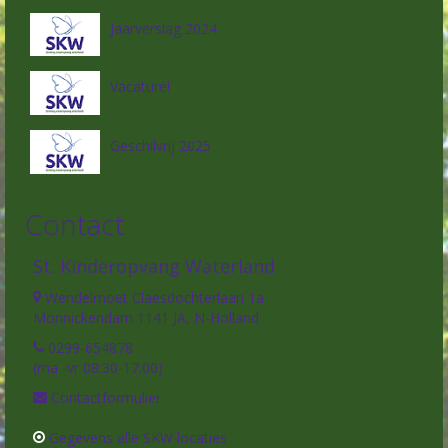
Jaarverslag 2024
Vacature!
Geschilvrij 2025
Contact
St. Kinderopvang Waterland
Wendelmoet Claesdochterlaan 1a
Monnickendam 1141 JA, N-Holland
0299-654878
(ma -vr 08:30-17:00)
Contactformulier
Gegevens alle SKW locaties