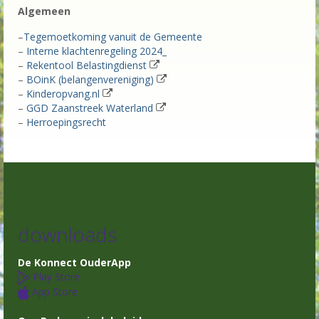
OC-SKW & agenda OC-vergadering dinsdag
Algemeen
30 juni 2026
–
Tegemoetkoming vanuit de Gemeente
F.A.Q.
–
Interne klachtenregeling 2024_
–
Rekentool Belastingdienst
Nieuws
–
BOinK (belangenvereniging)
–
Kinderopvang.nl
–
GGD Zaanstreek Waterland
–
Herroepingsrecht
downloads
De Konnect OuderApp
Play Store
App Store