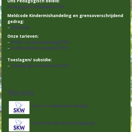
Ons Pedagogisch beleid:
Pedagogisch Beleidsplan SKW
Meldcode Kindermishandeling en grensoverschrijdend
gedrag:
–
Meldcode
Onze tarieven:
–
Kinder- en peuteropvang (PDF)
–
Buitenschoolse opvang (PDF)
Toeslagen/ subsidie:
–
Subsidie gem. Waterland (PDF)
Nieuws
Voor- en naschoolse opvang
Kom ook naar de peuteropvang!