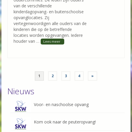
van de verschillende
kinderdagopvang- en buitenschoolse
opvanglocaties. Zij
vertegenwoordigen alle ouders van de
kinderen die op de betreffende
locaties worden opgevangen. Iedere
houder van …
Berichten
1
2
3
4
»
paginering
Nieuws
Voor- en naschoolse opvang
Kom ook naar de peuteropvang!