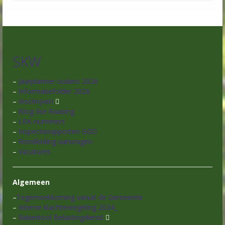
SKW
–
Jaarplanner ouders 2026
–
Informatiefolder 2026
–
Inschrijven
–
Blog Ilse Raasing
–
LRK-nummers
–
Inspectierapporten GGD
–
Rondleiding aanvragen
–
Vacatures
Algemeen
–
Tegemoetkoming vanuit de Gemeente
–
Interne klachtenregeling 2024_
–
Rekentool Belastingdienst