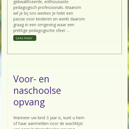
gekwalificeerde, enthousiaste
OC-SKW & agenda OC-vergadering dinsdag
pedagogisch professionals. Waarom
30 juni 2026
wil je bij ons werken Je hebt een
passie voor kinderen en werkt daarom
F.A.Q.
graag in een omgeving waar een
prettige pedagogische sfeer …
Nieuws
Voor- en
naschoolse
opvang
Wanneer uw kind 3 jaar is, kunt u hem
of haar aanmelden voor de wachtlijst