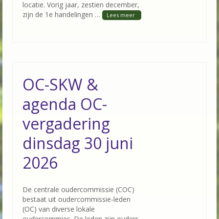
locatie. Vorig jaar, zestien december,
zijn de 1e handelingen …
OC-SKW &
agenda OC-
vergadering
dinsdag 30 juni
2026
De centrale oudercommissie (COC)
bestaat uit oudercommissie-leden
(OC) van diverse lokale
oudercommies. De leden zijn ouders