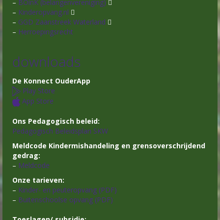
–
BOinK (belangenvereniging)
–
Kinderopvang.nl
–
GGD Zaanstreek Waterland
–
Herroepingsrecht
downloads
De Konnect OuderApp
Play Store
App Store
Ons Pedagogisch beleid:
Pedagogisch Beleidsplan SKW
Meldcode Kindermishandeling en grensoverschrijdend
gedrag:
–
Meldcode
Onze tarieven:
–
Kinder- en peuteropvang (PDF)
–
Buitenschoolse opvang (PDF)
Toeslagen/ subsidie: