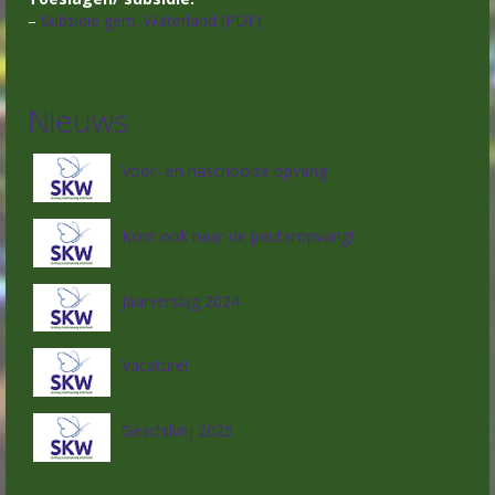
–
Subsidie gem. Waterland (PDF)
Nieuws
Voor- en naschoolse opvang
Kom ook naar de peuteropvang!
Jaarverslag 2024
Vacature!
Geschilvrij 2025