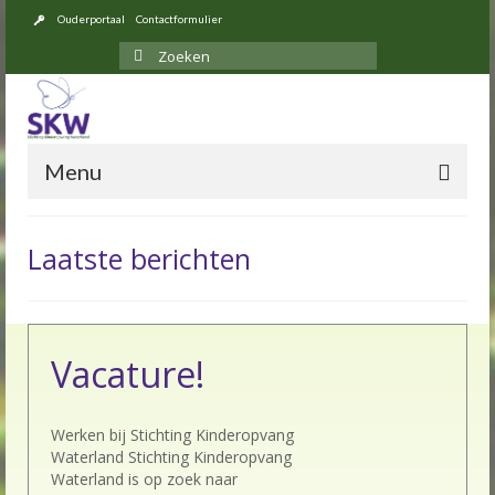
Ouderportaal
Contactformulier
Zoeken
naar:
Menu
Laatste berichten
Over ons
Opvang
Vacature!
Locaties
Tarieven 2026
Werken bij Stichting Kinderopvang
Waterland Stichting Kinderopvang
Inschrijven
Waterland is op zoek naar